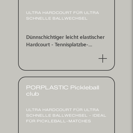
ULTRA HARDCOURT FÜR ULTRA
SCHNELLE BALL­WECHSEL
Dünnschichtiger leicht elastischer
Hardcourt - Tennis­platz­be­
schichtungs­system für indoor und
outdoor
PORPLASTIC Pickleball
club
ULTRA HARDCOURT FÜR ULTRA
SCHNELLE BALL­WECHSEL - IDEAL
FÜR PICKLEBALL-MATCHES