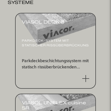
SYSTEME
VIASOL DECK 8
PARKDECK-SYSTEM MIT
STATISCHER RISSÜBERBRÜCKUNG
Parkdeckbeschichtungssystem mit
statisch rissüberbrückenden
Eigenschaften (Klasse A2, -10°C)
Anwendung für geschlossene
Parkhäuser, Rampen und
Tiefgaragen. Aufbau in
Anlehnung Klasse OS 8
VIASOL UNIFLEX cuisine
SR