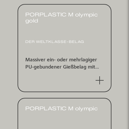
PORPLASTIC M olympic
gold
DER WELTKLASSE-BELAG
Massiver ein- oder mehr­lagiger
PU-gebundener Gieß­belag mit
doppelt eingestreutem farbigem
EPDM-Gummigranulat,
wasserundurchlässig
PORPLASTIC M olympic