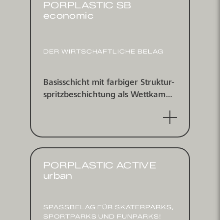
PORPLASTIC SB
economic
DER WIRTSCHAFTLICHE BELAG
Basisschicht mit farbiger Struktur­
spritz­be­schichtung als Wett­kampf­
belag, wasserdurchlässig
PORPLASTIC ACTIVE
urban
SPASSBELAG FÜR SKATER­PARKS, S
PORT­PARKS UND FUN­PARKS!