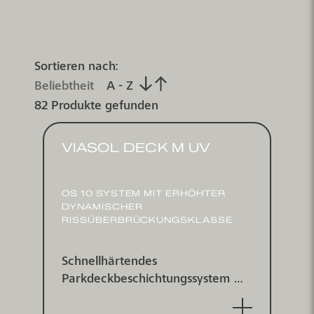
Sortieren nach:
Beliebtheit
A - Z
82 Produkte gefunden
VIASOL DECK M UV
OS 10 SYSTEM MIT ERHÖHTER
DYNAMISCHER
RISSÜBERBRÜCKUNGSKLASSE
Schnellhärtendes
Parkdeckbeschichtungs­system mit
separater, manuell applizierter