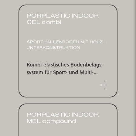
PORPLASTIC INDOOR
CEL combi
SPORT­HALLEN­BODEN MIT HOLZ­
UNTER­KONSTRUKTION
Kombi-elastisches Boden­belags­
system für Sport- und Multi­
funktions­hallen nach EN 14904,
für Innen­bereiche, IHF zertifiziert
PORPLASTIC INDOOR
MEL compound