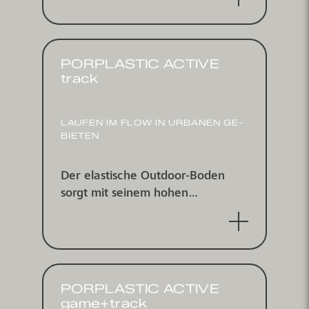
wichtigsten Vorteile
PORPLASTIC ACTIVE
track
LAUFEN IM FLOW IN URBANEN GE­
BIETEN
Der elastische Outdoor-Boden
sorgt mit seinem hohen
Kraftabbau für gelenkschonendes
Laufen
PORPLASTIC ACTIVE
game+track