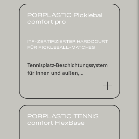
PORPLASTIC Pickleball
comfort pro
ITF-ZERTI­FIZIERTER HARDCOURT
FÜR PICKLEBALL-MATCHES
Tennisplatz-Beschichtungs­system
für innen und außen,
punktelastisch nach DIN V 18032-
2 und EN 14904, ITF zertifiziert
PORPLASTIC TENNIS
comfort FlexBase