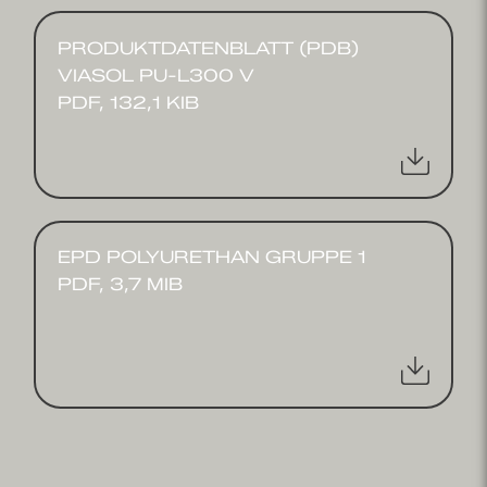
PRODUKTDATENBLATT (PDB)
VIASOL PU-L300 V
PDF, 132,1 KIB
EPD POLYURETHAN GRUPPE 1
PDF, 3,7 MIB