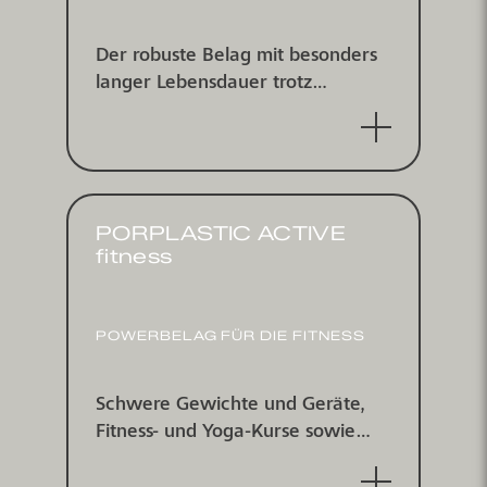
Der robuste Belag mit besonders
langer Lebens­dauer trotz
enormer Belastung für alle Fun­
sportarten.
PORPLASTIC ACTIVE
fitness
POWERBELAG FÜR DIE FITNESS
Schwere Gewichte und Geräte,
Fitness- und Yoga-Kurse sowie
einfach zu reinigende Flächen:
Das System verbindet die