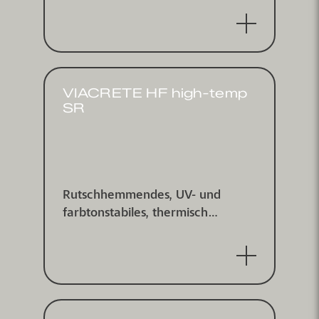
integrierter Asphaltersatzschicht,
ITF zertifiziert
VIACRETE HF high-temp
SR
Rutschhemmendes, UV- und
farbtonstabiles, thermisch
schockbeständiges und HACCP
zertifiziertes Bodensystem UV-
und farbtonstabiler,
rutschhemmender
Polyurethanbetonbelag mit