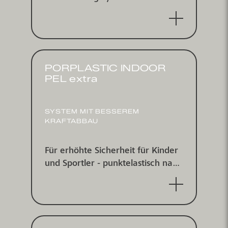
böden - punkt­elastisch nach DIN
V1832/2 und EN 14904 von der
IHF zertifiziert.
PORPLASTIC INDOOR
PEL extra
SYSTEM MIT BESSEREM
KRAFTABBAU
Für erhöhte Sicherheit für Kinder
und Sportler - punktelastisch nach
DIN V18032/2, IHF zertifiziert