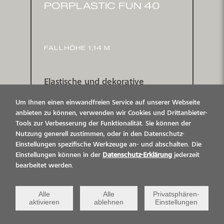
PORPLASTIC FUN 40
FALLHÖHE 1,14 M
Elastische und dekorative
Oberflächen für Spielplätze,
Um Ihnen einen einwandfreien Service auf unserer Webseite
kritische Fallhöhe 1,14 m
anbieten zu können, verwenden wir Cookies und Drittanbieter-
Tools zur Verbesserung der Funktionalität. Sie können der
Nutzung generell zustimmen, oder in den Datenschutz-
Einstellungen spezifische Werkzeuge an- und abschalten. Die
Einstellungen können in der
Datenschutz-Erklärung
jederzeit
bearbeitet werden.
PORPLASTIC FUN 60
Alle
Alle
Privatsphären-
aktivieren
ablehnen
Einstellungen
FALLHÖHE BIS 1,54 M