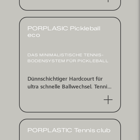
PORPLASIC Pickleball
eco
DAS MINI­MALIS­TISCHE TENNIS­
BODEN­SYSTEM FÜR PICKLEBALL
Dünn­schichtiger Hard­court für
ultra schnelle Ball­wechsel. Tennis­
platz­beschichtungs­system für
indoor und outdoor - für
Pickleball.
PORPLASTIC Tennis club