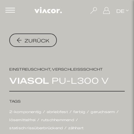
DE
ZURÜCK
EINSTREUSCHICHT, VERSCHLEISSSCHICHT
VIASOL
PU-L300 V
TAGS
2-komponentig
abriebfest
farbig
geruchsarm
lösemittelfrei
rutschhemmend
statisch rissüberbrückend
zähhart