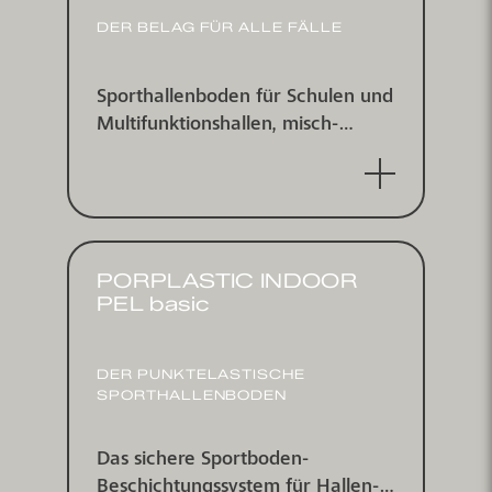
DER BELAG FÜR ALLE FÄLLE
Sport­hallen­boden für Schulen und
Multi­funktions­hallen, misch­
elastisch nach DIN V18032/2 und
EN 14904
PORPLASTIC INDOOR
PEL basic
DER PUNKTELASTISCHE
SPORTHALLENBODEN
Das sichere Sport­boden-
Beschichtungs­system für Hallen­