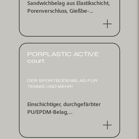
Sandwich­belag aus Elastik­schicht,
Poren­ver­schluss, Gieß­be­
schichtung und multitop-Spritz­be­
schichtung, wasserundurchlässig
PORPLASTIC ACTIVE
court
DER SPORT­BODEN­BLAG FÜR
TENNIS UND MEHR!
Einschichtiger, durch­ge­färbter
PU/EPDM-Belag,
wasserdurchlässig