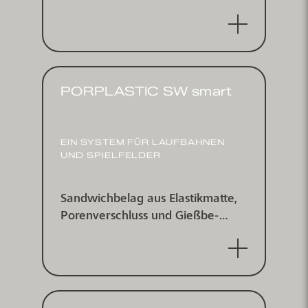
schichtung mit farbig einge­
streutem EPDM-Granulat, wasser­
undurchlässig
PORPLASTIC SW smart
EIN SYSTEM FÜR LAUF­BAHNEN
UND SPIELFELDER
Sand­wichbelag aus Elastik­matte,
Poren­verschluss und Gieß­be­
schichtung mit farbig
eingestreutem EPDM-Granulat,
wasserundurchlässig