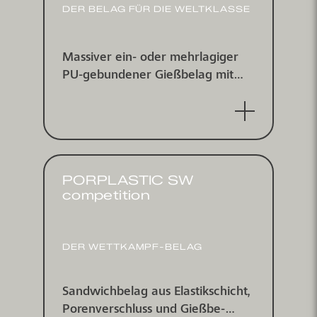
DER BELAG FÜR DIE WELTKLASSE
Massiver ein- oder mehr­lagiger
PU-ge­bundener Gieß­belag mit
ein­ge­streutem farbigem EPDM-
Gummi­granulat, wasser­un­
durchlässig
PORPLASTIC SW
competition
DER WETTKAMPF-BELAG
Sandwichbelag aus Elastik­schicht,
Poren­ver­schluss und Gieß­be­