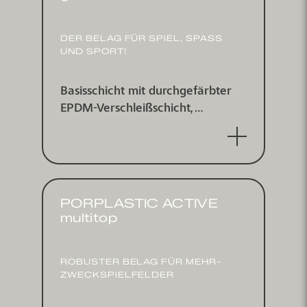
DER BELAG FÜR SPIEL, SPASS U
ND SPORT!
Basisschicht mit durchgefärbter
EPDM-Verschleißschicht,
wasserdurchlässig
PORPLASTIC ACTIVE
multitop
ROBUSTER BELAG FÜR MEHR­
ZWECK­SPIEL­FELDER