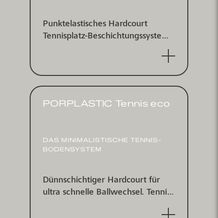
Punkt­elastisches Hardcourt
Tennis­platz-Be­schichtungs­system
für innen und außen,
punktelastisch nach DIN V 18032-
2 und EN 14904, ITF zertifiziert
PORPLASTIC Tennis eco
DAS MINI­MALIS­TISCHE TENNIS­
BODEN­SYSTEM
Dünn­schichtiger Hard­court für
ultra schnelle Ball­wechsel. Tennis­
platz­beschichtungs­system für
indoor und outdoor.