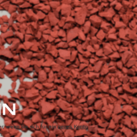
IN
ier, wenn Sie sich für ein
neues Konto
n.