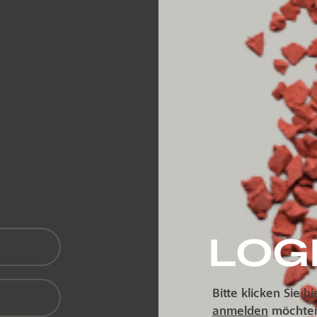
LOG
Bitte klicken Sie h
anmelden
möchte