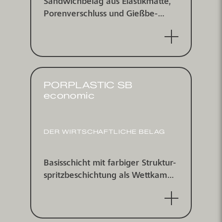
Sand­wichbelag aus Elastik­matte,
Poren­verschluss und Gieß­be­
schichtung mit farbig
eingestreutem EPDM-Granulat,
wasserundurchlässig
PORPLASTIC SB
economic
DER WIRTSCHAFTLICHE BELAG
Basisschicht mit farbiger Struktur­
spritz­be­schichtung als Wett­kampf­
belag, wasserdurchlässig