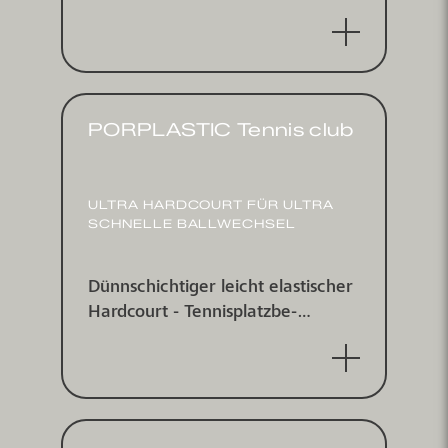
platz­beschichtungs­system für
indoor und outdoor - für
Pickleball.
PORPLASTIC Tennis club
ULTRA HARDCOURT FÜR ULTRA
SCHNELLE BALL­WECHSEL
Dünnschichtiger leicht elastischer
Hardcourt - Tennis­platz­be­
schichtungs­system für indoor und
outdoor