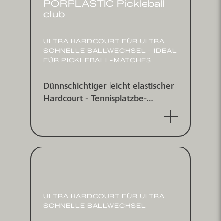
PORPLASTIC Pickleball
club
ULTRA HARDCOURT FÜR ULTRA
SCHNELLE BALL­WECHSEL - IDEAL
FÜR PICKLEBALL-MATCHES
Dünnschichtiger leicht elastischer
Hardcourt - Tennis­platz­be­
schichtungs­system für indoor und
outdoor
ULTRA HARDCOURT FÜR ULTRA
SCHNELLE BALL­WECHSEL