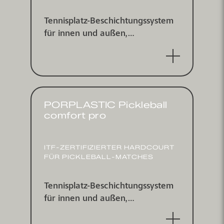
Tennisplatz-Beschichtungs­system
für innen und außen,
punktelastisch nach DIN V 18032-
2 und EN 14904, ITF zertifiziert
PORPLASTIC Pickleball
comfort pro
ITF-ZERTI­FIZIERTER HARDCOURT
FÜR PICKLEBALL-MATCHES
Tennisplatz-Beschichtungs­system
für innen und außen,
punktelastisch nach DIN V 18032-