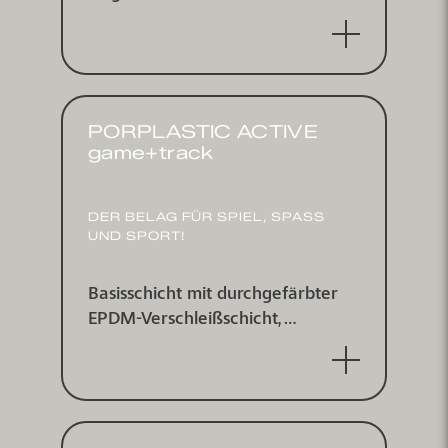
Kraftabbau für gelenkschonendes
Laufen
PORPLASTIC ACTIVE
game+track
DER BELAG FÜR SPIEL, SPASS U
ND SPORT!
Basisschicht mit durchgefärbter
EPDM-Verschleißschicht,
wasserdurchlässig