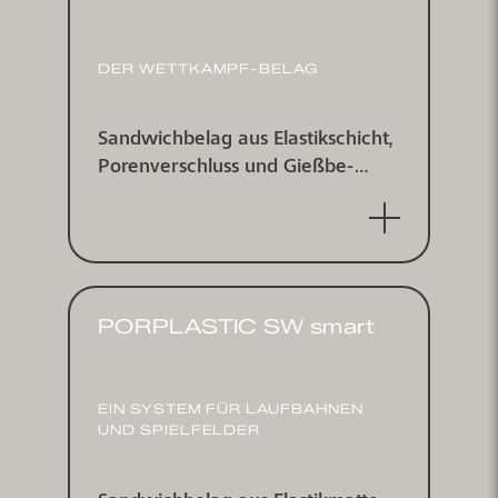
DER WETTKAMPF-BELAG
Sandwichbelag aus Elastik­schicht,
Poren­ver­schluss und Gieß­be­
schichtung mit farbig einge­
streutem EPDM-Granulat, wasser­
undurchlässig
PORPLASTIC SW smart
EIN SYSTEM FÜR LAUF­BAHNEN
UND SPIELFELDER