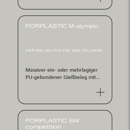
wasserundurchlässig
PORPLASTIC M olympic
DER BELAG FÜR DIE WELTKLASSE
Massiver ein- oder mehr­lagiger
PU-ge­bundener Gieß­belag mit
ein­ge­streutem farbigem EPDM-
Gummi­granulat, wasser­un­
durchlässig
PORPLASTIC SW
competition