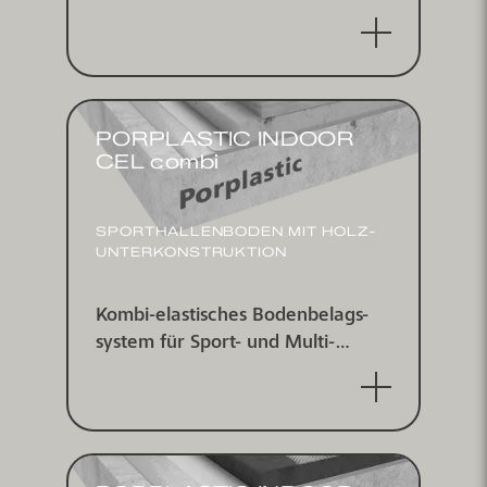
schichtungs­system für indoor und
outdoor
PORPLASTIC INDOOR
CEL combi
SPORT­HALLEN­BODEN MIT HOLZ­
UNTER­KONSTRUKTION
Kombi-elastisches Boden­belags­
system für Sport- und Multi­
funktions­hallen nach EN 14904,
für Innen­bereiche, IHF zertifiziert