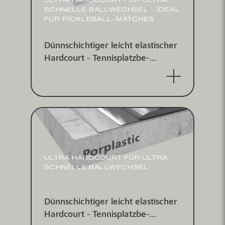
SCHNELLE BALL­WECHSEL - IDEAL
FÜR PICKLEBALL-MATCHES
Dünnschichtiger leicht elastischer
Hardcourt - Tennis­platz­be­
schichtungs­system für indoor und
outdoor
ULTRA HARDCOURT FÜR ULTRA
SCHNELLE BALL­WECHSEL
Dünnschichtiger leicht elastischer
Hardcourt - Tennis­platz­be­