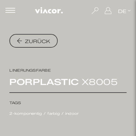
DE
ZURÜCK
LINIERUNGSFARBE
PORPLASTIC
X8005
TAGS
2-komponentig
farbig
indoor