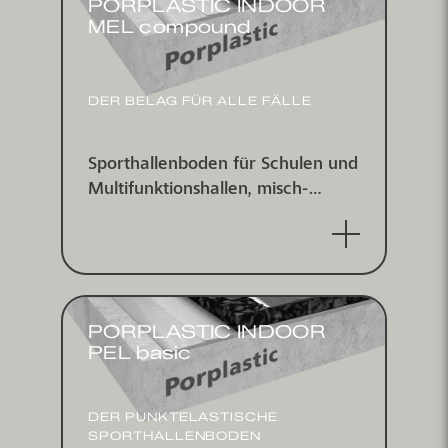
PORPLASTIC INDOOR
MEL compound
DER BELAG FÜR ALLE FÄLLE
Sport­hallen­boden für Schulen und
Multi­funktions­hallen, misch­
elastisch nach DIN V18032/2 und
EN 14904
PORPLASTIC INDOOR
PEL basic
DER PUNKTELASTISCHE
SPORTHALLENBODEN