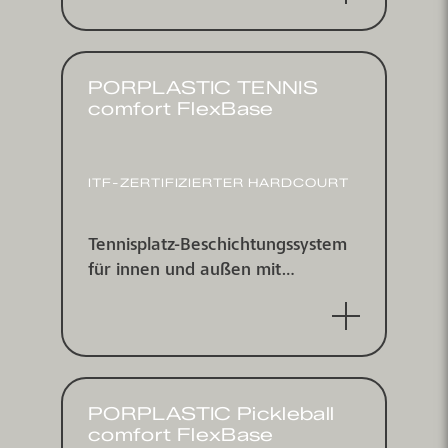
2 und EN 14904, ITF zertifiziert
PORPLASTIC TENNIS
comfort FlexBase
ITF-ZERTI­FIZIERTER HARDCOURT
Tennisplatz-Beschichtungs­system
für innen und außen mit
integrierter Asphaltersatzschicht,
ITF zertifiziert
PORPLASTIC Pickleball
comfort FlexBase