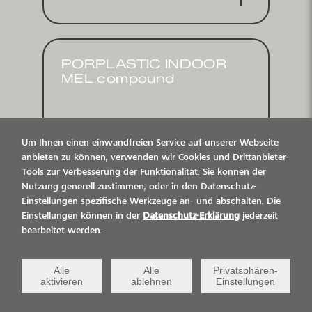
für Innen­bereiche, IHF zertifiziert
PORPLASTIC INDOOR
MEL compound
DER BELAG FÜR ALLE FÄLLE
Um Ihnen einen einwandfreien Service auf unserer Webseite
anbieten zu können, verwenden wir Cookies und Drittanbieter-
Sport­hallen­boden für Schulen und
Tools zur Verbesserung der Funktionalität. Sie können der
Nutzung generell zustimmen, oder in den Datenschutz-
Multi­funktions­hallen, misch­
Einstellungen spezifische Werkzeuge an- und abschalten. Die
elastisch nach DIN V18032/2 und
Einstellungen können in der
Datenschutz-Erklärung
jederzeit
EN 14904
bearbeitet werden.
Alle
Alle
Privatsphären-
aktivieren
ablehnen
Einstellungen
PORPLASTIC INDOOR
PEL basic