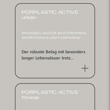
PORPLASTIC ACTIVE
urban
SPASSBELAG FÜR SKATER­PARKS, S
PORT­PARKS UND FUN­PARKS!
Der robuste Belag mit besonders
langer Lebens­dauer trotz
enormer Belastung für alle Fun­
sportarten.
PORPLASTIC ACTIVE
fitness