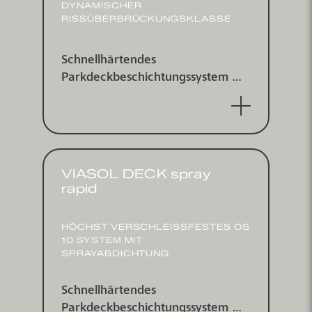
DYNAMISCHER
RISSÜBERBRÜCKUNGSKLASSE
Schnellhärtendes
Parkdeckbeschichtungs­system mit
separater, manuell applizierter
Abdichtungs­membrane und
Einstreu­schicht mit erhöhter
dynamischer Rissüber­brückungs­
klasse B4.2 und IV T+V 20 C) für
VIASOL DECK spray
Park­häuser. Entspricht RILI SIB
rapid
2001 Klasse OS 10 und DIN 18532
Teil 1 und 6.
HÖCHST VERSCHLEISSFESTES OS 1
0 SYSTEM MIT S
PRAYABDICHTUNG
Schnellhärtendes
Parkdeckbeschichtungssystem mit