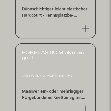
Dünnschichtiger leicht elastischer
Hardcourt - Tennis­platz­be­
schichtungs­system für indoor und
outdoor
PORPLASTIC M olympic
gold
DER WELTKLASSE-BELAG
Massiver ein- oder mehr­lagiger
PU-gebundener Gieß­belag mit
doppelt eingestreutem farbigem
EPDM-Gummigranulat,