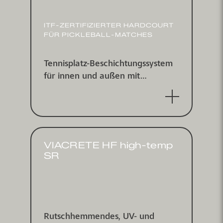
ITF-ZERTI­FIZIERTER HARDCOURT
FÜR PICKLEBALL-MATCHES
Tennisplatz-Beschichtungs­system
für innen und außen mit
integrierter Asphaltersatzschicht,
ITF zertifiziert
VIACRETE HF high-temp
SR
Rutschhemmendes, UV- und