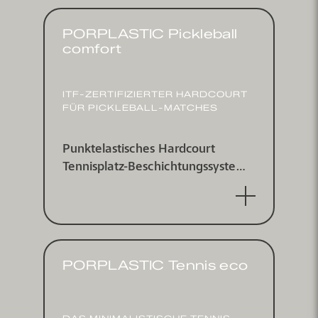
PORPLASTIC Pickleball
comfort
ITF-ZERTI­FIZIERTER HARDCOURT
FÜR PICKLEBALL-MATCHES
Punkt­elastisches Hardcourt
Tennis­platz-Be­schichtungs­system
für innen und außen,
punktelastisch nach DIN V 18032-
2 und EN 14904, ITF zertifiziert
PORPLASTIC Tennis eco