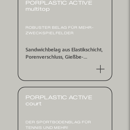
PORPLASTIC ACTIVE
multitop
ROBUSTER BELAG FÜR MEHR­
ZWECK­SPIEL­FELDER
Sandwich­belag aus Elastik­schicht,
Poren­ver­schluss, Gieß­be­
schichtung und multitop-Spritz­be­
schichtung, wasserundurchlässig
PORPLASTIC ACTIVE
court
DER SPORT­BODEN­BLAG FÜR
TENNIS UND MEHR!