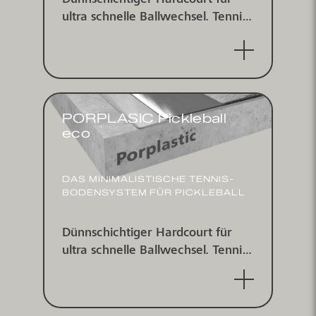
Dünn­schichtiger Hard­court für
ultra schnelle Ball­wechsel. Tennis­
platz­beschichtungs­system für
indoor und outdoor.
PORPLASIC Pickleball
eco
DAS MINI­MALIS­TISCHE TENNIS­
BODEN­SYSTEM FÜR PICKLEBALL
Dünn­schichtiger Hard­court für
ultra schnelle Ball­wechsel. Tennis­
platz­beschichtungs­system für
indoor und outdoor - für
Pickleball.