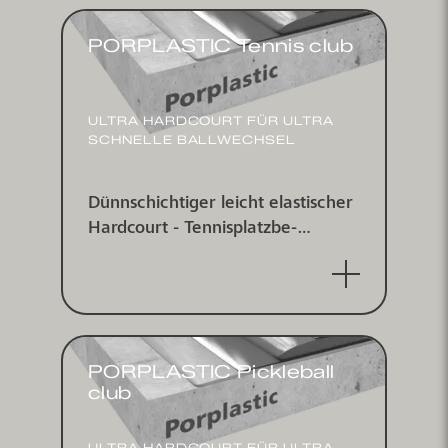
PORPLASTIC Tennis club
ULTRA HARDCOURT FÜR ULTRA
SCHNELLE BALL­WECHSEL
Dünnschichtiger leicht elastischer
Hardcourt - Tennis­platz­be­
schichtungs­system für indoor und
outdoor
PORPLASTIC Pickleball
club
ULTRA HARDCOURT FÜR ULTRA