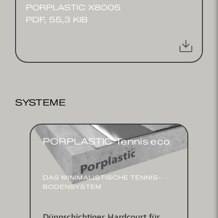
PORPLASTIC X8005
PDF, 55,3 KIB
SYSTEME
PORPLASTIC Tennis eco
DAS MINI­MALIS­TISCHE TENNIS­
BODEN­SYSTEM