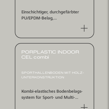
Einschichtiger, durch­ge­färbter
PU/EPDM-Belag,
wasserdurchlässig
PORPLASTIC INDOOR
CEL combi
SPORT­HALLEN­BODEN MIT HOLZ­
UNTER­KONSTRUKTION
Kombi-elastisches Boden­belags­
system für Sport- und Multi­
funktions­hallen nach EN 14904,