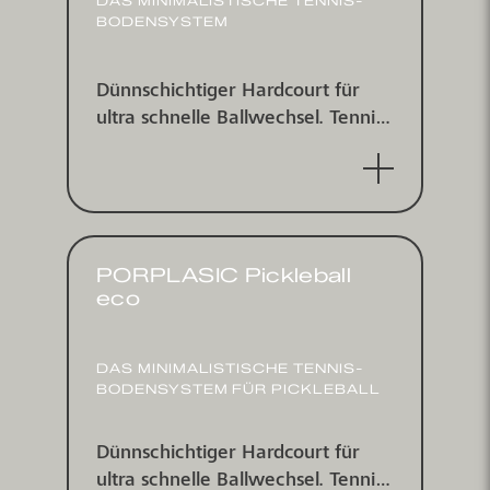
DAS MINI­MALIS­TISCHE TENNIS­
BODEN­SYSTEM
Dünn­schichtiger Hard­court für
ultra schnelle Ball­wechsel. Tennis­
platz­beschichtungs­system für
indoor und outdoor.
PORPLASIC Pickleball
eco
DAS MINI­MALIS­TISCHE TENNIS­
BODEN­SYSTEM FÜR PICKLEBALL
Dünn­schichtiger Hard­court für
ultra schnelle Ball­wechsel. Tennis­