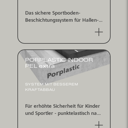
Das sichere Sport­boden-
Beschichtungs­system für Hallen­
böden - punkt­elastisch nach DIN
V1832/2 und EN 14904 von der
IHF zertifiziert.
PORPLASTIC INDOOR
PEL extra
SYSTEM MIT BESSEREM
KRAFTABBAU
Für erhöhte Sicherheit für Kinder
und Sportler - punktelastisch nach
DIN V18032/2, IHF zertifiziert