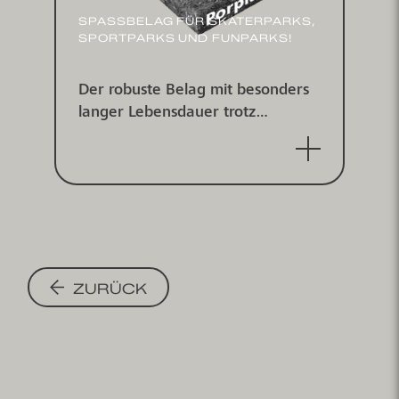
SPASSBELAG FÜR SKATER­PARKS, S
PORT­PARKS UND FUN­PARKS!
Der robuste Belag mit besonders
langer Lebens­dauer trotz
enormer Belastung für alle Fun­
sportarten.
ZURÜCK