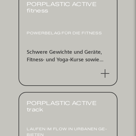
PORPLASTIC ACTIVE
fitness
POWERBELAG FÜR DIE FITNESS
Schwere Gewichte und Geräte,
Fitness- und Yoga-Kurse sowie
einfach zu reinigende Flächen:
Das System verbindet die
wichtigsten Vorteile
PORPLASTIC ACTIVE
track
LAUFEN IM FLOW IN URBANEN GE­
BIETEN