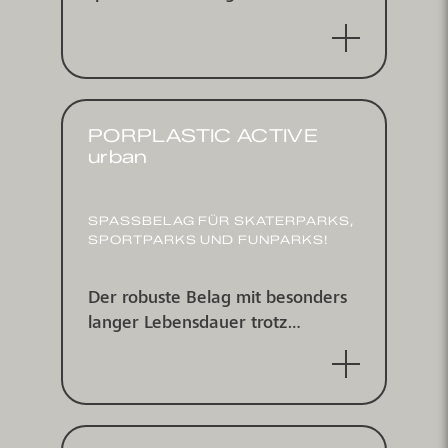
belag, wasserdurchlässig
PORPLASTIC ACTIVE
urban
SPASSBELAG FÜR SKATER­PARKS, S
PORT­PARKS UND FUN­PARKS!
Der robuste Belag mit besonders
langer Lebens­dauer trotz
enormer Belastung für alle Fun­
sportarten.