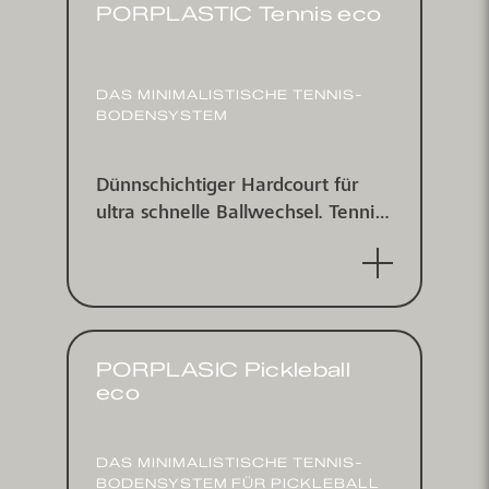
PORPLASTIC Tennis eco
DAS MINI­MALIS­TISCHE TENNIS­
BODEN­SYSTEM
Dünn­schichtiger Hard­court für
ultra schnelle Ball­wechsel. Tennis­
platz­beschichtungs­system für
indoor und outdoor.
PORPLASIC Pickleball
eco
DAS MINI­MALIS­TISCHE TENNIS­
BODEN­SYSTEM FÜR PICKLEBALL