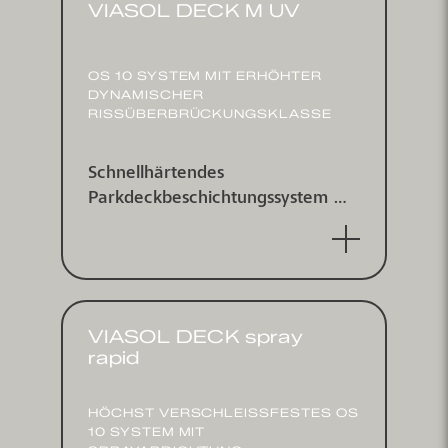
VIASOL DECK M UV
OS 10 SYSTEM MIT ERHÖHTER
DYNAMISCHER
RISSÜBERBRÜCKUNGSKLASSE
Schnellhärtendes
Parkdeckbeschichtungs­system mit
separater, manuell applizierter
Abdichtungs­membrane und
Einstreu­schicht mit erhöhter
dynamischer Rissüber­brückungs­
klasse B4.2 und IV T+V 20 C) für
VIASOL DECK spray
Park­häuser. Entspricht RILI SIB
rapid
2001 Klasse OS 10 und DIN 18532
Teil 1 und 6.
HÖCHST VERSCHLEISSFESTES OS 1
0 SYSTEM MIT S