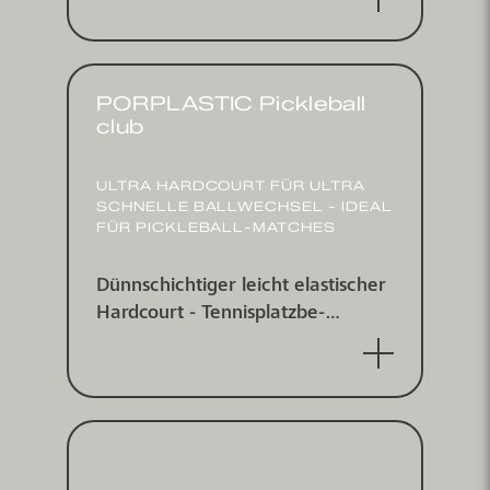
outdoor
PORPLASTIC Pickleball
club
ULTRA HARDCOURT FÜR ULTRA
SCHNELLE BALL­WECHSEL - IDEAL
FÜR PICKLEBALL-MATCHES
Dünnschichtiger leicht elastischer
Hardcourt - Tennis­platz­be­
schichtungs­system für indoor und
outdoor