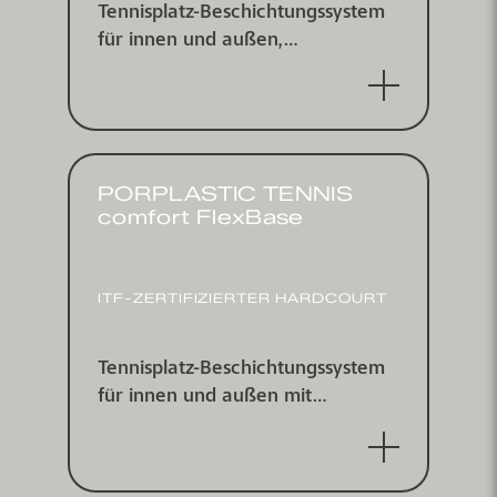
Tennisplatz-Beschichtungs­system
für innen und außen,
punktelastisch nach DIN V 18032-
2 und EN 14904, ITF zertifiziert
PORPLASTIC TENNIS
comfort FlexBase
ITF-ZERTI­FIZIERTER HARDCOURT
Tennisplatz-Beschichtungs­system
für innen und außen mit
integrierter Asphaltersatzschicht,
ITF zertifiziert