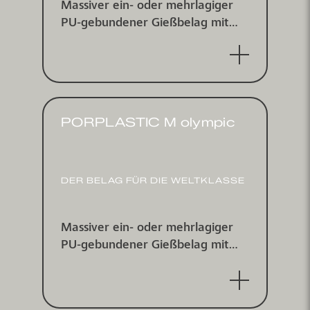
Massiver ein- oder mehr­lagiger
PU-gebundener Gieß­belag mit
doppelt eingestreutem farbigem
EPDM-Gummigranulat,
wasserundurchlässig
PORPLASTIC M olympic
DER BELAG FÜR DIE WELTKLASSE
Massiver ein- oder mehr­lagiger
PU-ge­bundener Gieß­belag mit
ein­ge­streutem farbigem EPDM-
Gummi­granulat, wasser­un­
durchlässig