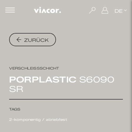
DE
ZURÜCK
VERSCHLEISSSCHICHT
PORPLASTIC
S6090
SR
TAGS
2-komponentig
abriebfest