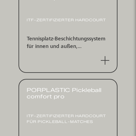
1504 2 DIN V 18026 Klasse OS 11 a
(OS Fa) und der RILI SIB 2001
Klasse OS 10.
ITF-ZERTI­FIZIERTER HARDCOURT
Tennisplatz-Beschichtungs­system
für innen und außen,
punktelastisch nach DIN V 18032-
2 und EN 14904, ITF zertifiziert
PORPLASTIC Pickleball
comfort pro
ITF-ZERTI­FIZIERTER HARDCOURT
FÜR PICKLEBALL-MATCHES