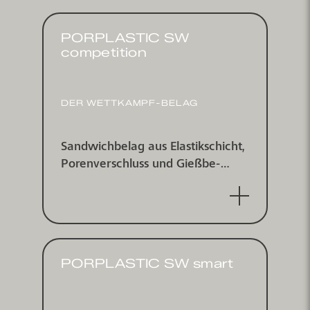
PORPLASTIC SW
competition
DER WETTKAMPF-BELAG
Sandwichbelag aus Elastik­schicht,
Poren­ver­schluss und Gieß­be­
schichtung mit farbig einge­
streutem EPDM-Granulat, wasser­
undurchlässig
PORPLASTIC SW smart