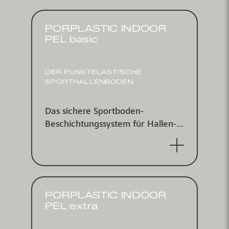
PORPLASTIC INDOOR
PEL basic
DER PUNKTELASTISCHE
SPORTHALLENBODEN
Das sichere Sport­boden-
Beschichtungs­system für Hallen­
böden - punkt­elastisch nach DIN
V1832/2 und EN 14904 von der
IHF zertifiziert.
PORPLASTIC INDOOR
PEL extra