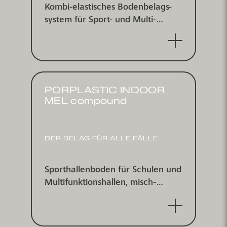
Kombi-elastisches Boden­belags­
system für Sport- und Multi­
funktions­hallen nach EN 14904,
für Innen­bereiche, IHF zertifiziert
PORPLASTIC INDOOR
MEL compound
DER BELAG FÜR ALLE FÄLLE
Sport­hallen­boden für Schulen und
Multi­funktions­hallen, misch­
elastisch nach DIN V18032/2 und
EN 14904