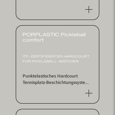
für innen und außen,
punktelastisch nach DIN V 18032-
2 und EN 14904, ITF zertifiziert
PORPLASTIC Pickleball
comfort
ITF-ZERTI­FIZIERTER HARDCOURT
FÜR PICKLEBALL-MATCHES
Punkt­elastisches Hardcourt
Tennis­platz-Be­schichtungs­system
für innen und außen,
punktelastisch nach DIN V 18032-
2 und EN 14904, ITF zertifiziert