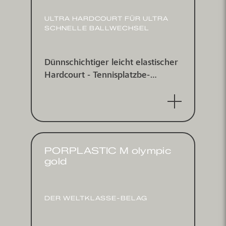
ULTRA HARDCOURT FÜR ULTRA
SCHNELLE BALL­WECHSEL
Dünnschichtiger leicht elastischer
Hardcourt - Tennis­platz­be­
schichtungs­system für indoor und
outdoor
PORPLASTIC M olympic
gold
DER WELTKLASSE-BELAG