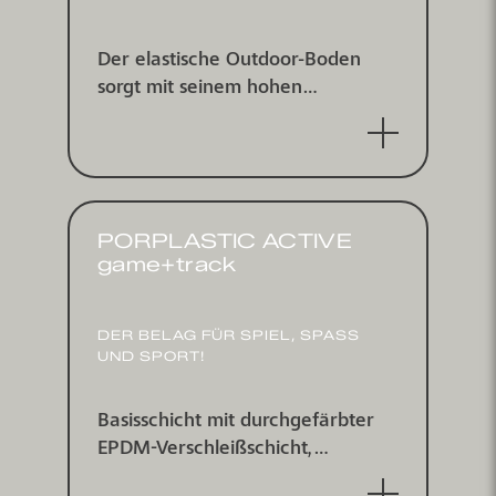
Der elastische Outdoor-Boden
sorgt mit seinem hohen
Kraftabbau für gelenkschonendes
Laufen
PORPLASTIC ACTIVE
game+track
DER BELAG FÜR SPIEL, SPASS U
ND SPORT!
Basisschicht mit durchgefärbter
EPDM-Verschleißschicht,
wasserdurchlässig