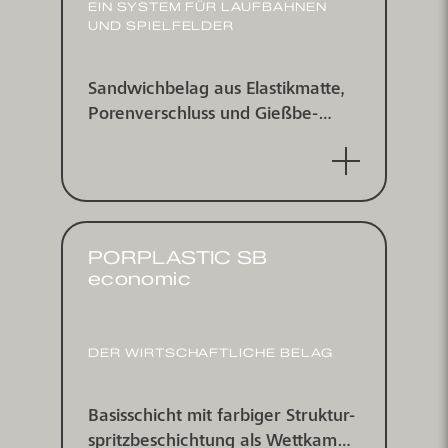
EIN SYSTEM FÜR LAUF­BAHNEN
UND SPIELFELDER
Sand­wichbelag aus Elastik­matte,
Poren­verschluss und Gieß­be­
schichtung mit farbig
eingestreutem EPDM-Granulat,
wasserundurchlässig
PORPLASTIC SB
economic
DER WIRTSCHAFTLICHE BELAG
Basisschicht mit farbiger Struktur­
spritz­be­schichtung als Wett­kampf­