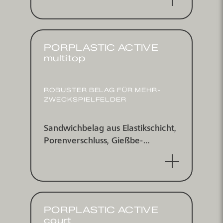
PORPLASTIC ACTIVE
multitop
ROBUSTER BELAG FÜR MEHR­
ZWECK­SPIEL­FELDER
Sandwich­belag aus Elastik­schicht,
Poren­ver­schluss, Gieß­be­
schichtung und multitop-Spritz­be­
schichtung, wasserundurchlässig
PORPLASTIC ACTIVE
court