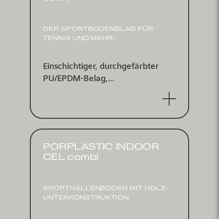
DER SPORT­BODEN­BLAG FÜR
TENNIS UND MEHR!
Einschichtiger, durch­ge­färbter
PU/EPDM-Belag,
wasserdurchlässig
PORPLASTIC INDOOR
CEL combi
SPORT­HALLEN­BODEN MIT HOLZ­
UNTER­KONSTRUKTION