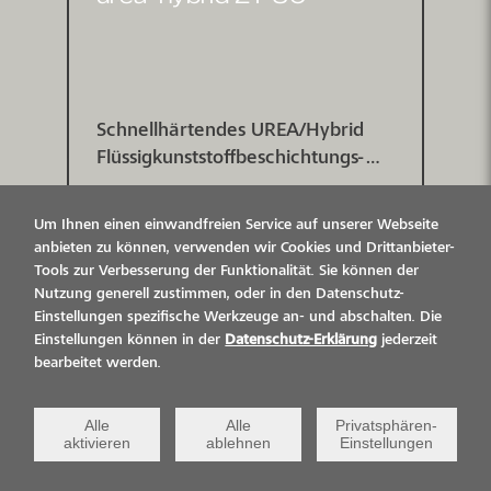
Schnell­härtendes UREA/Hybrid
Flüssig­kunst­stoff­be­schichtungs­
system mit maschinell applizierter
Abdichtungs­membrane, hoch
Um Ihnen einen einwandfreien Service auf unserer Webseite
elastisch, mit dynamischer
anbieten zu können, verwenden wir Cookies und Drittanbieter-
Rissüberbrückung Klasse B4.2 für
Tools zur Verbesserung der Funktionalität. Sie können der
frei bewitterte Flächen.
Nutzung generell zustimmen, oder in den Datenschutz-
Einstellungen spezifische Werkzeuge an- und abschalten. Die
Grundprüfung nach DIN EN 1504-
VIASAN OS 5b
Einstellungen können in der
Datenschutz-Erklärung
jederzeit
2.
bearbeitet werden.
RISSÜBERBRÜCKENDES
OBERFLÄCHENSCHUTZSYSTEM
Alle
Alle
Privatsphären-
FÜR BETON- UND
aktivieren
ablehnen
Einstellungen
STAHLBETONBAUTEILE