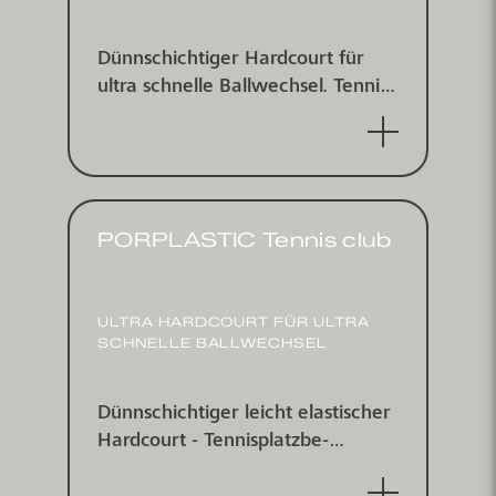
Dünn­schichtiger Hard­court für
ultra schnelle Ball­wechsel. Tennis­
platz­beschichtungs­system für
indoor und outdoor - für
Pickleball.
PORPLASTIC Tennis club
ULTRA HARDCOURT FÜR ULTRA
SCHNELLE BALL­WECHSEL
Dünnschichtiger leicht elastischer
Hardcourt - Tennis­platz­be­
schichtungs­system für indoor und