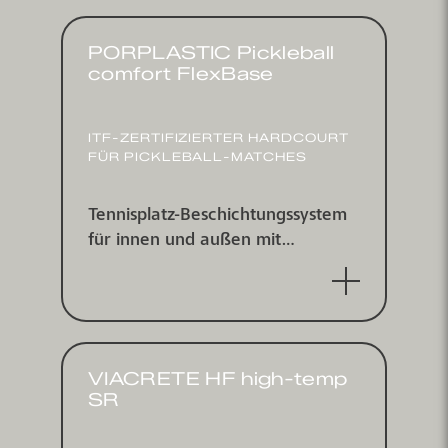
PORPLASTIC Pickleball
comfort FlexBase
ITF-ZERTI­FIZIERTER HARDCOURT
FÜR PICKLEBALL-MATCHES
Tennisplatz-Beschichtungs­system
für innen und außen mit
integrierter Asphaltersatzschicht,
ITF zertifiziert
VIACRETE HF high-temp
SR