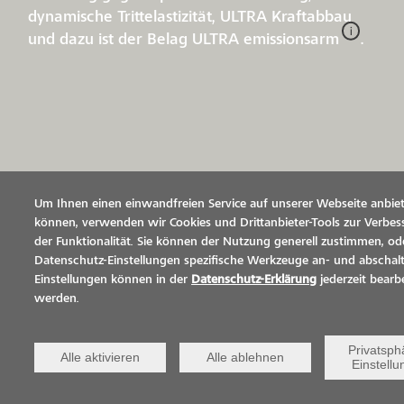
dynamische Trittelastizität, ULTRA Kraftabbau
i
und dazu ist der Belag ULTRA
emissionsarm
.
Um Ihnen einen einwandfreien Service auf unserer Webseite anbie
können, verwenden wir Cookies und Drittanbieter-Tools zur Verbe
der Funktionalität. Sie können der Nutzung generell zustimmen, od
Datenschutz-Einstellungen spezifische Werkzeuge an- und abschalt
Einstellungen können in der
Datenschutz-Erklärung
jederzeit bearbe
werden.
Privatsph
Alle aktivieren
Alle ablehnen
Einstell