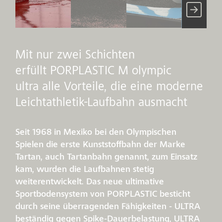
Mit nur zwei Schichten
erfüllt PORPLASTIC M olympic
ultra alle Vorteile, die eine moderne
Leichtathletik-Laufbahn ausmacht
Seit 1968 in Mexiko bei den Olympischen
Spielen die erste Kunststoffbahn der Marke
Tartan, auch Tartanbahn genannt, zum Einsatz
kam, wurden die Laufbahnen stetig
weiterentwickelt. Das neue ultimative
Sportbodensystem von PORPLASTIC besticht
durch seine überragenden Fähigkeiten - ULTRA
beständig gegen Spike-Dauerbelastung, ULTRA