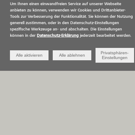
Um Ihnen einen einwandfreien Service auf unserer Webseite
Bei Sanierungen von Parkflächen
anbieten zu können, verwenden wir Cookies und Drittanbieter-
Tools zur Verbesserung der Funktionalität. Sie können der Nutzung
zählt die
epoflor GmbH
zu den Top-
generell zustimmen, oder in den Datenschutz-Einstellungen
Spezialisten und je mehr Fläche
spezifische Werkzeuge an- und abschalten. Die Einstellungen
können in der
Datenschutz-Erklärung
jederzeit bearbeitet werden.
umso besser für das Allgäuer
Unternehmen. In Nenzing war die
Privatsphären-
Alle aktivieren
Alle ablehnen
Einstellungen
Erneuerung der bereits stark
verschlissenen Parkflächen geplant.