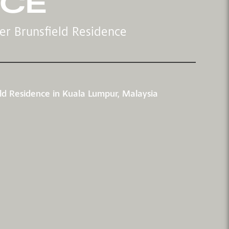
NCE
der Brunsfield Residence
ld Residence in Kuala Lumpur, Malaysia