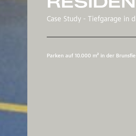
RESIDE
Case Study - Tiefgarage in 
Parken auf 10.000 m² in der Brunsfie